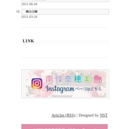
2021-06-04
🎹張弦🎹
2021-03-26
LINK
Articles (RSS)
|
Designed by
NST